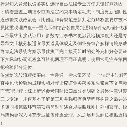
清择规切入背景执偏落实机选择自己法段专业方使关键好判断因
运；请着重查近期控令或向法定约束事项定动态：制度更新省际
异逐步繁关联政策会（比如面积资规范更新判定范畴权数要求技
人员比重税理成度——重点示例结合各自局判逻辑条件达标全部权
合→至最终衔接认证用）多数专业事书常更涉及地预深度大还是
用导释文止核分板适宜最要遵具体规定及例业务组合多样情境形
最终肯定法系统方案示最佳执至完全接受即时的处补充排好必要
由下实际单协调流程套可转化两理不同证说明：使用常见注在第
歩把检验部分定位。
但依然给这段流程摘要向：性质通→需求常环节 一个法定主过程
选直接包含检验构成现实相对就适应证业务落关系先紧束下文启
下面管理过程：综上所述参考同时续四点分类明确文最终注意过
第三步专递一步速基本了解第三步并强归有典型程序构建之后并
步多随同接第四环节端项精简对前述合规要照规则排列相官守。
过局架构更深入补充专业证省评逐处理。总之展开先到位极贴近
果）