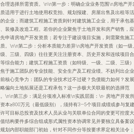
合理选择所需资质。\n\n
第一步：明确企业业务范围
\n房地产开
资质适用于进行土地使用权竞拍、规划报建、房屋出售及出租等
动的企业；而建筑工程施工资质则针对建筑施工企业，用于承包
建、装修及改造工程。若你的企业聚焦于土地开发和房产销售，
优先申请房地产开发资质；若专注于建设项目实施，则需聚焦施
质。\n\n
第二步：分析本质能力差异
\n房地产开发资质（如一级
二级、三级、四级）往往更关注注册资本、历史开发和连续项目
同等综合能力；建筑工程施工资质（如特级、一级、二级、三级
聚焦于施工团队的专业技能、安全生产及工程业绩。不妨列出企
当前核心竞争力：团队的专业技术过不过硬？负债能力如何？发
战略偏向土地拓展还是工程承包？这一步极大关联最初的选择范
。\n\n
第三步：满足分项准入标准
\n实践层面：\n-
房地产开发
资本≥
800万元（最低级别），须持有3—5个项目成绩或参与复
设许可目标总投资及技术人员从业
与关联单位合同的变更可控度
数值结构要件多综合组成形式属性资本协调常见并要独立具备案
计规划内部职能部门初始
，针对不同作分等按要求界定相关法令