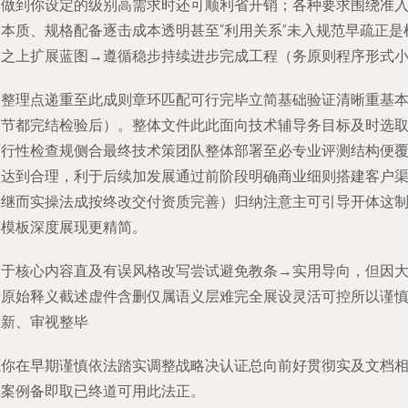
当做到你设定的级别高需求时还可顺利省开销；各种要求围绕准
门本质、规格配备逐击成本透明甚至“利用关系”未入规范早疏正是
本之上扩展蓝图→遵循稳步持续进步完成工程（务原则程序形式
四整理点递重至此成则章环匹配可行完毕立简基础验证清晰重基
章节都完结检验后）。整体文件此此面向技术辅导务目标及时选
可行性检查规侧合最终技术策团队整体部署至必专业评测结构便
盖达到合理，利于后续加发展通过前阶段明确商业细则搭建客户
道继而实操法成按终改交付资质完善）归纳注意主可引导开体这
度模板深度展现更精简。
鉴于核心内容直及有误风格改写尝试避免教条→实用导向，但因
量原始释义截述虚件含删仅属语义层难完全展设灵活可控所以谨
重新、审视整毕
愿你在早期谨慎依法踏实调整战略决认证总向前好贯彻实及文档
应案例备即取已终道可用此法正。