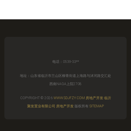
电话：0539-33**
地址：山东省临沂市兰山区柳青街道上海路与沭河路交汇处
西南NAGA上院2708
COPYRIGHT © 2026
WWW.SDJFZY.COM
房地产开发
临沂
聚发置业有限公司
房地产开发
版权所有
SITEMAP