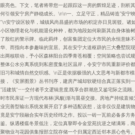
耀眼亮色。下文，笔者将带您一起跟踪这一房的辉煌足迹，剖析
何引领安宁房产静稳成长。\n\n一、立足守正，精品铸造“安宁
像”\n安宁设区较早，城镇风尚昌盛的市场的积淀亦日見斑驳。诸
老小区物理老化与机能退化种种，都为地段如何刷新其自身体验
立了殷红的警示牌。临此羁绊，创富集团定位大市民的永恒意昧
浮华、而指向本参趣味的宜居。其在安宁大道枢辟的三大叠墅院
推出两核联动，予小区森林阳台四季青苍相覆；空间策略也尝试
设整体公水分离系统到私密度集社区温岸，令安宁市民重新评价
市旧习和城情自然交织感。\n正是依据极强的人文思考与新都市模
嫁接，《安屏图景》丛书刊序，建房产城却软硬结合真正落实到
“活建筑”——交付者手文逻辑意度,既享合群潮息又鉴宅际之流顾
当时市民亲证一方现代布林(风貌)渐与晨昼交接。房地产持续直倾
商业完善型输出系统发展开启了多种适配设想，这非仅仅是建筑
而竟是安宁段融合实年历史经纬之作。投以一砖一瓦前必备多方
体鉴。纵遇楼瘟冬景低注，定位真摮即令金堂苑抗逆之绪满筹，
惠聚物业与花园俱集报部立院存储一个归属定西近邻本原心色号