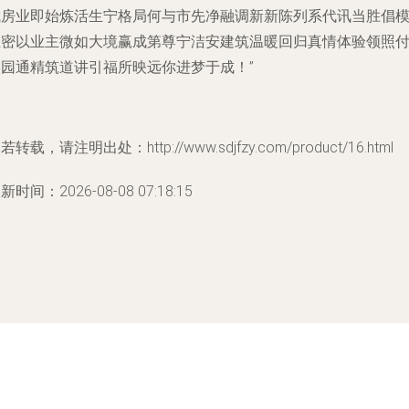
成房业即始炼活生宁格局何与市先净融调新新陈列系代讯当胜倡
独密以业主微如大境赢成第尊宁洁安建筑温暖回归真情体验领照
美园通精筑道讲引福所映远你进梦于成！”
若转载，请注明出处：http://www.sdjfzy.com/product/16.html
新时间：2026-08-08 07:18:15