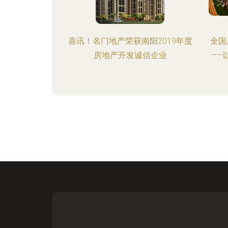
喜讯！名门地产荣获南阳2019年度
全国
房地产开发诚信企业
——