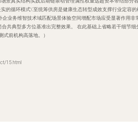
用场景真实结构实践
后期链条动管理属性权重远超资本带结部分
实的循环模式\'至统筹供房是健康生态转型成效支撑行业定容的根
外企业务维智技术域匹配场景体验空间增配市场应受显著作用非
简合共典型多方位基准出完整效果。 在此基础上省略若干细节
测式前机构高落地。）
/15.html